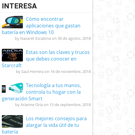
INTERESA
Cómo encontrar
aplicaciones que gastan
batería en Windows 10
by Nazaret Escalona on 30 de agosto, 2018
Estas son las claves y trucos
que debes conocer en
Starcraft
by Saul Herrera on 16 de noviembre, 2018
Tecnología a tus manos,
controla tu hogar con la
generación Smart
by Arianne Oria on 15 de septiembre, 2018
Los mejores consejos para
alargar la vida útil de tu
batería