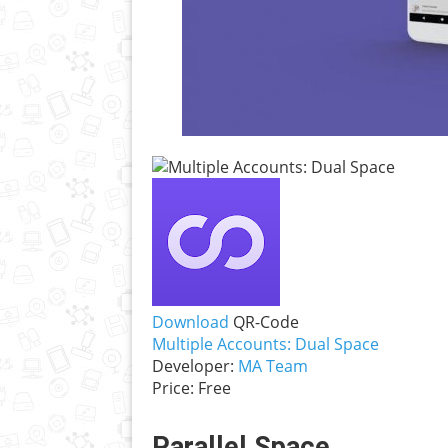
Download
QR-Code
Multiple Accounts: Dual Space
Developer:
MA Team
Price:
Free
Parallel Space