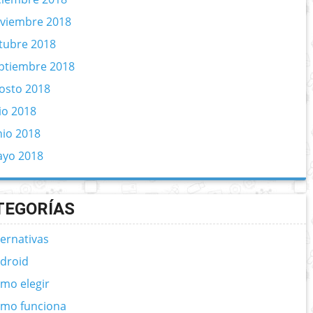
viembre 2018
tubre 2018
ptiembre 2018
osto 2018
lio 2018
nio 2018
yo 2018
TEGORÍAS
ternativas
droid
mo elegir
mo funciona