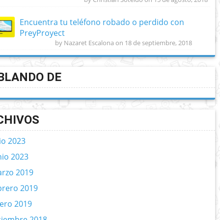
Encuentra tu teléfono robado o perdido con
PreyProyect
by Nazaret Escalona on 18 de septiembre, 2018
BLANDO DE
CHIVOS
lio 2023
nio 2023
rzo 2019
brero 2019
ero 2019
ciembre 2018