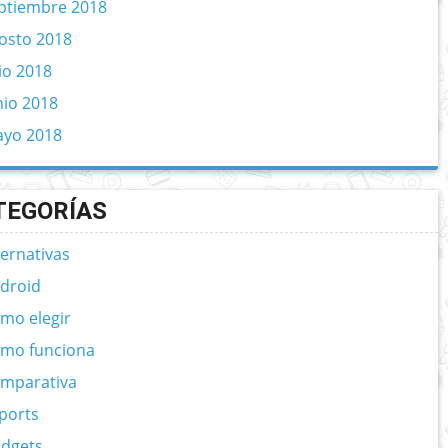
ptiembre 2018
osto 2018
lio 2018
nio 2018
yo 2018
TEGORÍAS
ternativas
droid
mo elegir
mo funciona
mparativa
ports
dgets