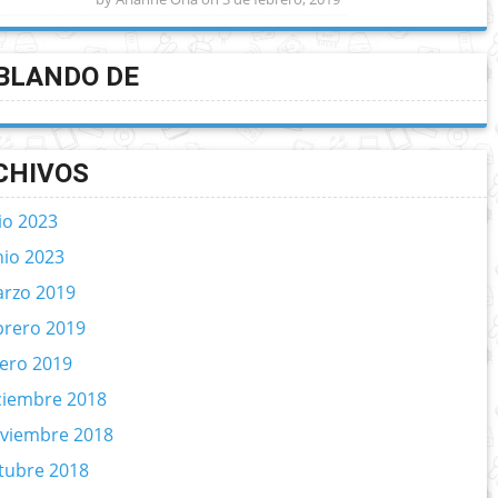
BLANDO DE
CHIVOS
lio 2023
nio 2023
rzo 2019
brero 2019
ero 2019
ciembre 2018
viembre 2018
tubre 2018