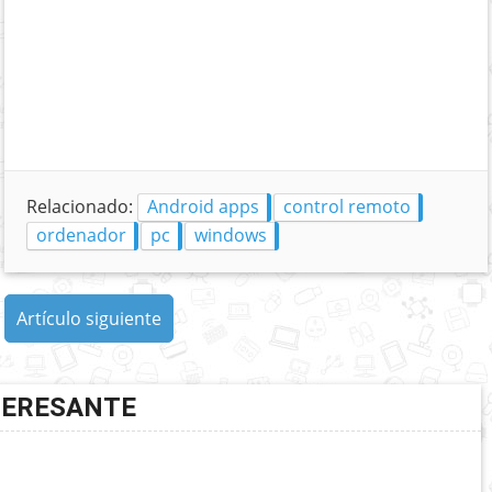
Relacionado:
Android apps
control remoto
ordenador
pc
windows
Artículo siguiente
TERESANTE