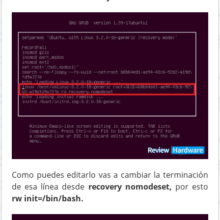
Como puedes editarlo vas a cambiar la terminación
de esa línea desde
recovery nomodeset,
por esto
rw init=/bin/bash.