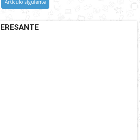
Artículo siguiente
TERESANTE