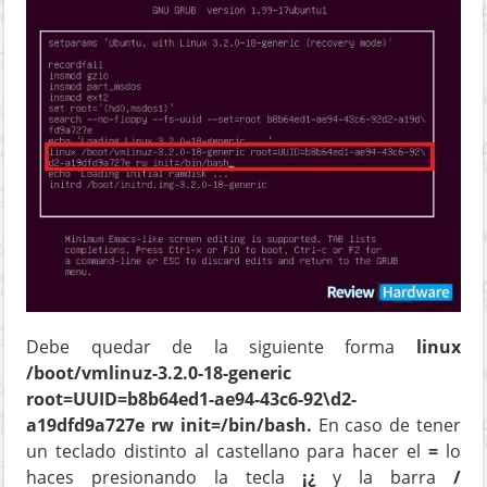
Debe quedar de la siguiente forma
linux
/boot/vmlinuz-3.2.0-18-generic
root=UUID=b8b64ed1-ae94-43c6-92\d2-
a19dfd9a727e rw init=/bin/bash.
En caso de tener
un teclado distinto al castellano para hacer el
=
lo
haces presionando la tecla
¡¿
y la barra
/