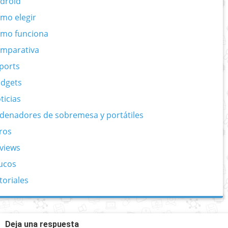
droid
mo elegir
mo funciona
mparativa
ports
dgets
ticias
denadores de sobremesa y portátiles
ros
views
ucos
toriales
Deja una respuesta