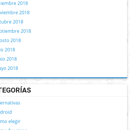
ciembre 2018
viembre 2018
tubre 2018
ptiembre 2018
osto 2018
lio 2018
nio 2018
yo 2018
TEGORÍAS
ternativas
droid
mo elegir