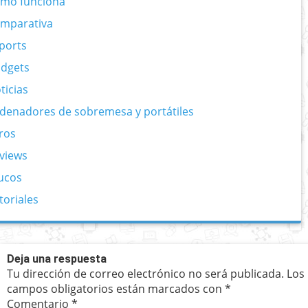
mo funciona
mparativa
ports
dgets
ticias
denadores de sobremesa y portátiles
ros
views
ucos
toriales
Deja una respuesta
Tu dirección de correo electrónico no será publicada.
Los
campos obligatorios están marcados con
*
Comentario
*