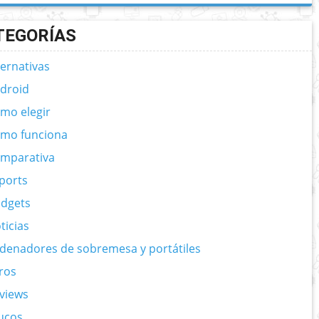
TEGORÍAS
ternativas
droid
mo elegir
mo funciona
mparativa
ports
dgets
ticias
denadores de sobremesa y portátiles
ros
views
ucos