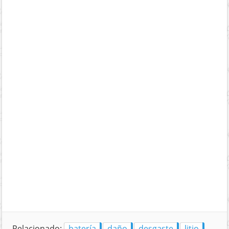
Relacionado:
batería
daño
desgaste
litio