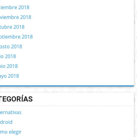
ciembre 2018
viembre 2018
tubre 2018
ptiembre 2018
osto 2018
lio 2018
nio 2018
yo 2018
TEGORÍAS
ternativas
droid
mo elegir