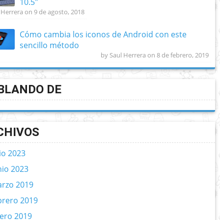
10.5″
 Herrera on 9 de agosto, 2018
Cómo cambia los iconos de Android con este
sencillo método
by Saul Herrera on 8 de febrero, 2019
BLANDO DE
CHIVOS
lio 2023
nio 2023
rzo 2019
brero 2019
ero 2019