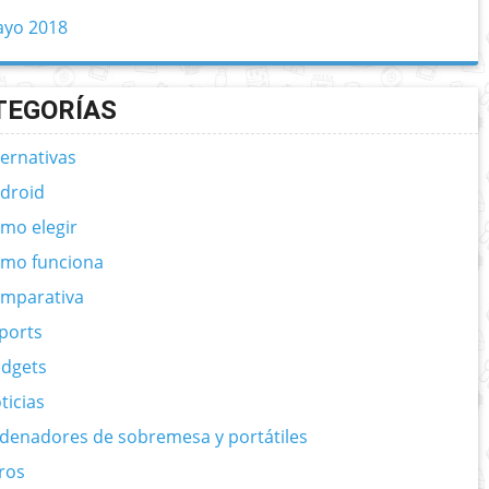
yo 2018
TEGORÍAS
ternativas
droid
mo elegir
mo funciona
mparativa
ports
dgets
ticias
denadores de sobremesa y portátiles
ros