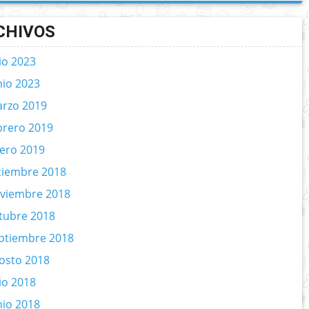
CHIVOS
lio 2023
nio 2023
rzo 2019
brero 2019
ero 2019
ciembre 2018
viembre 2018
tubre 2018
ptiembre 2018
osto 2018
lio 2018
nio 2018