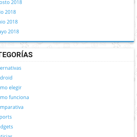
osto 2018
lio 2018
nio 2018
yo 2018
TEGORÍAS
ternativas
droid
mo elegir
mo funciona
mparativa
ports
dgets
ticias