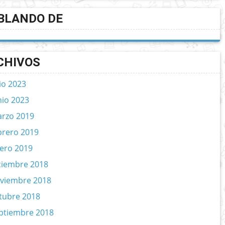
BLANDO DE
CHIVOS
lio 2023
nio 2023
rzo 2019
brero 2019
ero 2019
ciembre 2018
viembre 2018
tubre 2018
ptiembre 2018