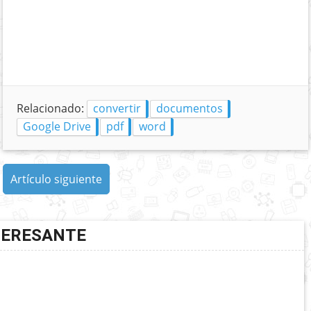
Relacionado:
convertir
documentos
Google Drive
pdf
word
Artículo siguiente
TERESANTE