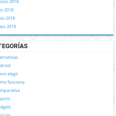
osto 2018
lio 2018
nio 2018
yo 2018
TEGORÍAS
ternativas
droid
mo elegir
mo funciona
mparativa
ports
dgets
ticias