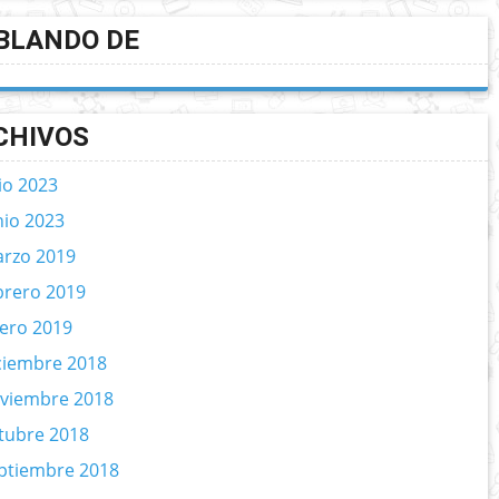
BLANDO DE
CHIVOS
lio 2023
nio 2023
rzo 2019
brero 2019
ero 2019
ciembre 2018
viembre 2018
tubre 2018
ptiembre 2018