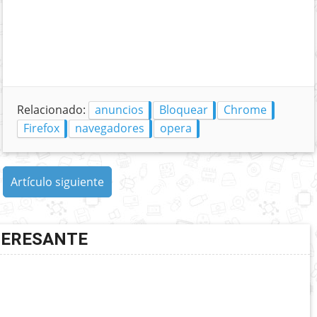
Relacionado:
anuncios
Bloquear
Chrome
Firefox
navegadores
opera
Artículo siguiente
TERESANTE