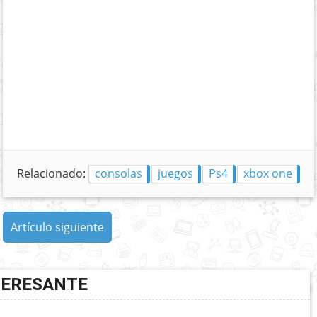
Relacionado:
consolas
juegos
Ps4
xbox one
Artículo siguiente
TERESANTE