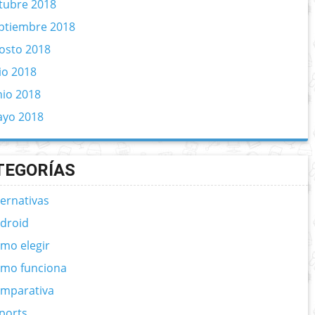
tubre 2018
ptiembre 2018
osto 2018
lio 2018
nio 2018
yo 2018
TEGORÍAS
ternativas
droid
mo elegir
mo funciona
mparativa
ports