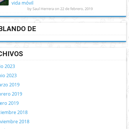
vida móvil
by Saul Herrera on 22 de febrero, 2019
BLANDO DE
CHIVOS
lio 2023
nio 2023
rzo 2019
brero 2019
ero 2019
ciembre 2018
viembre 2018