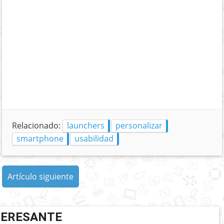
Relacionado:
launchers
personalizar
smartphone
usabilidad
Artículo siguiente
TERESANTE