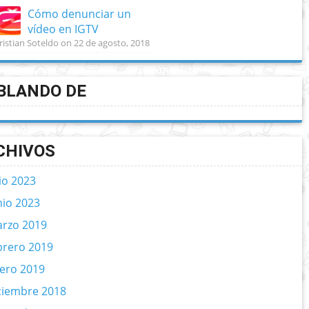
Cómo denunciar un
vídeo en IGTV
ristian Soteldo on 22 de agosto, 2018
BLANDO DE
CHIVOS
lio 2023
nio 2023
rzo 2019
brero 2019
ero 2019
ciembre 2018