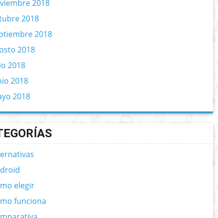
viembre 2018
tubre 2018
ptiembre 2018
osto 2018
lio 2018
nio 2018
yo 2018
TEGORÍAS
ternativas
droid
mo elegir
mo funciona
mparativa