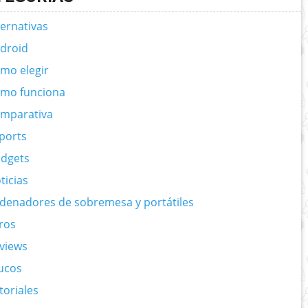
ternativas
droid
mo elegir
mo funciona
mparativa
ports
dgets
ticias
denadores de sobremesa y portátiles
ros
views
ucos
toriales