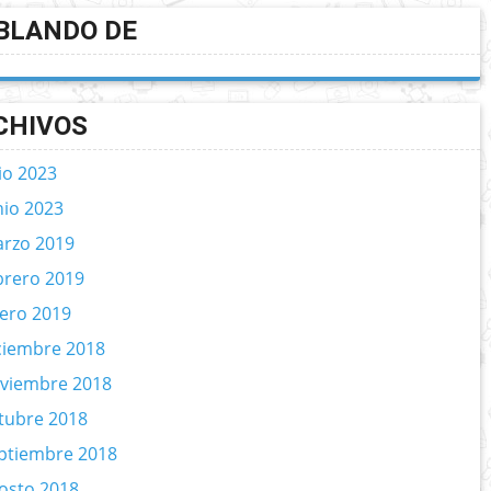
BLANDO DE
CHIVOS
lio 2023
nio 2023
rzo 2019
brero 2019
ero 2019
ciembre 2018
viembre 2018
tubre 2018
ptiembre 2018
osto 2018