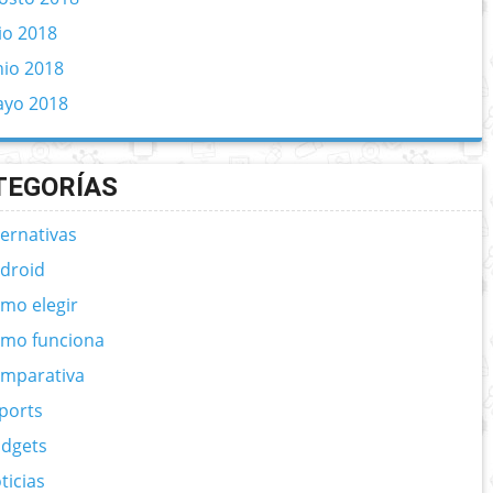
lio 2018
nio 2018
yo 2018
TEGORÍAS
ternativas
droid
mo elegir
mo funciona
mparativa
ports
dgets
ticias