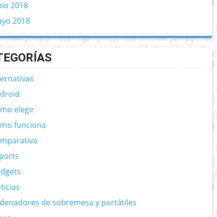
nio 2018
yo 2018
TEGORÍAS
ternativas
droid
mo elegir
mo funciona
mparativa
ports
dgets
ticias
denadores de sobremesa y portátiles