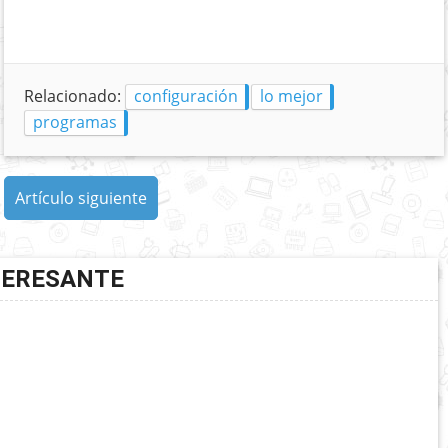
Relacionado:
configuración
lo mejor
programas
Artículo siguiente
TERESANTE