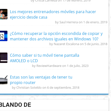
by Cristal Lameda on 17 de febrero, 2019
Los mejores entrenadores móviles para hacer
ejercicio desde casa
by Saul Herrera on 1 de enero, 2019
¿Cómo recuperar la opción escondida de copiar y
mantener dos archivos iguales en Windows 10?
by Nazaret Escalona on 5 de junio, 2018
Cómo saber si tu móvil tiene pantalla
AMOLED o LCD
by ReviewHardware on 1 de julio, 2023
Estas son las ventajas de tener tu
propio router
by Christian Soteldo on 6 de septiembre, 2018
BLANDO DE