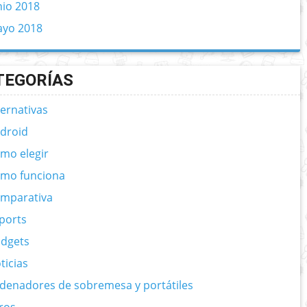
nio 2018
yo 2018
TEGORÍAS
ternativas
droid
mo elegir
mo funciona
mparativa
ports
dgets
ticias
denadores de sobremesa y portátiles