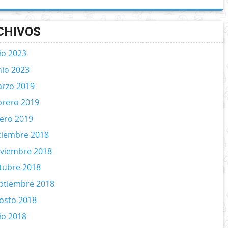
CHIVOS
lio 2023
nio 2023
rzo 2019
brero 2019
ero 2019
ciembre 2018
viembre 2018
tubre 2018
ptiembre 2018
osto 2018
lio 2018