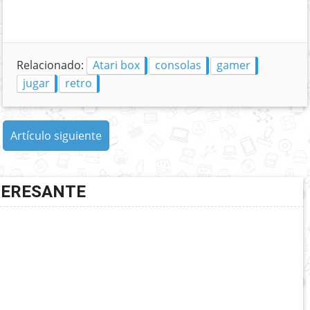
Relacionado:
Atari box
consolas
gamer
jugar
retro
Artículo siguiente
TERESANTE