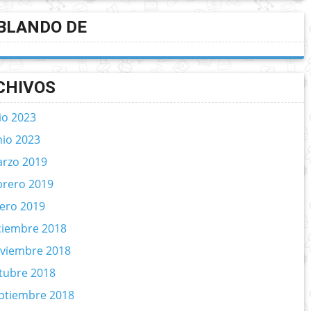
BLANDO DE
CHIVOS
lio 2023
nio 2023
rzo 2019
brero 2019
ero 2019
ciembre 2018
viembre 2018
tubre 2018
ptiembre 2018