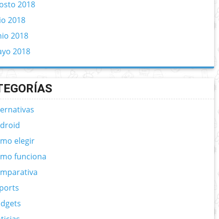
osto 2018
lio 2018
nio 2018
yo 2018
TEGORÍAS
ternativas
droid
mo elegir
mo funciona
mparativa
ports
dgets
ticias