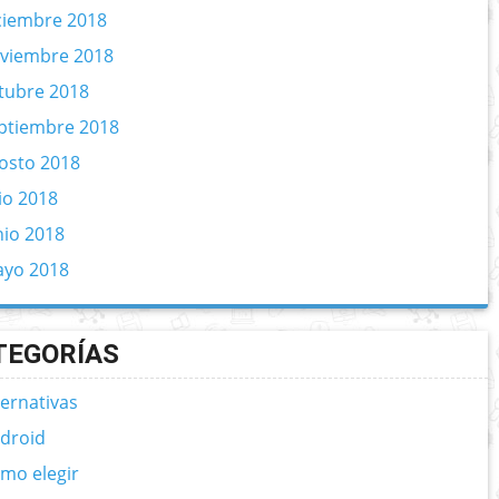
ciembre 2018
viembre 2018
tubre 2018
ptiembre 2018
osto 2018
lio 2018
nio 2018
yo 2018
TEGORÍAS
ternativas
droid
mo elegir