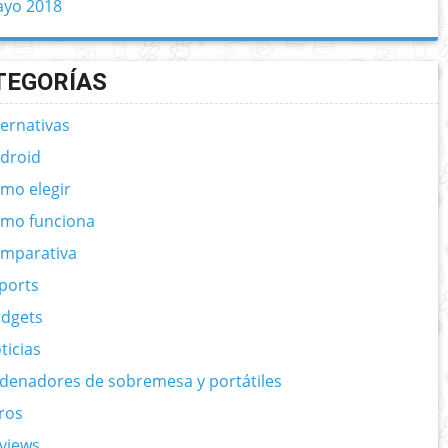
yo 2018
TEGORÍAS
ternativas
droid
mo elegir
mo funciona
mparativa
ports
dgets
ticias
denadores de sobremesa y portátiles
ros
views