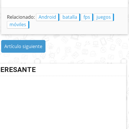
Relacionado:
Android
batalla
fps
juegos
móviles
Artículo siguiente
TERESANTE