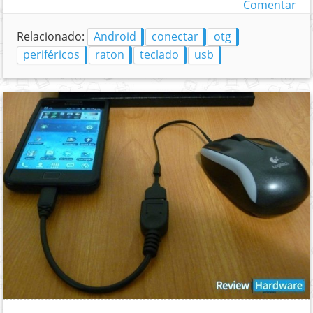
Comentar
Relacionado:
Android
conectar
otg
periféricos
raton
teclado
usb