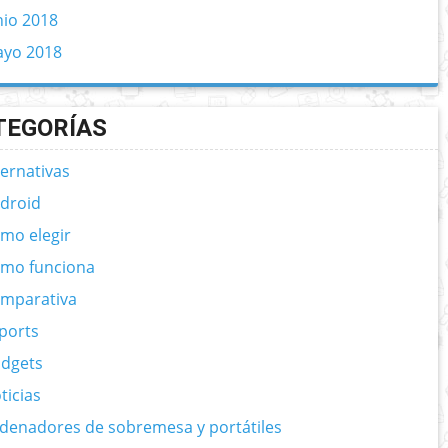
nio 2018
yo 2018
TEGORÍAS
ternativas
droid
mo elegir
mo funciona
mparativa
ports
dgets
ticias
denadores de sobremesa y portátiles